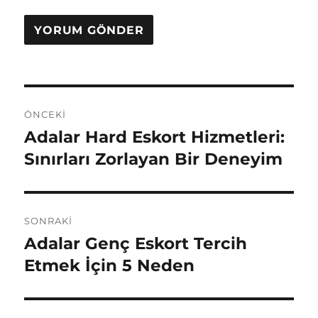
Yazı
ÖNCEKI
gezinmesi
Adalar Hard Eskort Hizmetleri:
Önceki
yazı:
Sınırları Zorlayan Bir Deneyim
SONRAKI
Adalar Genç Eskort Tercih
Sonraki
yazı:
Etmek İçin 5 Neden