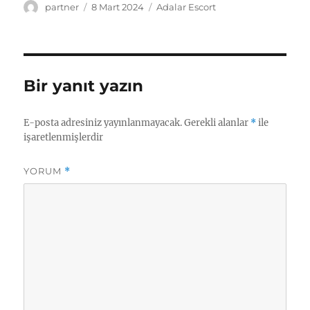
Yazar
Yayın
Kategoriler
partner
8 Mart 2024
Adalar Escort
tarihi
Bir yanıt yazın
E-posta adresiniz yayınlanmayacak.
Gerekli alanlar
*
ile
işaretlenmişlerdir
YORUM
*