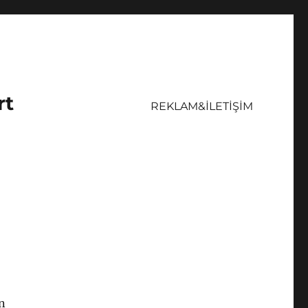
rt
REKLAM&İLETİŞİM
n