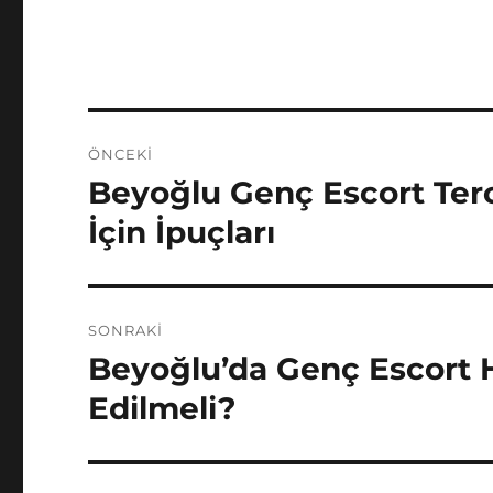
Yazı
ÖNCEKI
gezinmesi
Beyoğlu Genç Escort Ter
Önceki
yazı:
İçin İpuçları
SONRAKI
Beyoğlu’da Genç Escort H
Sonraki
yazı:
Edilmeli?