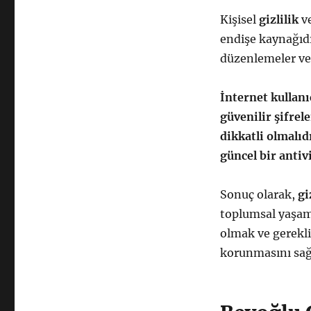
Kişisel
gizlilik
v
endişe kaynağıd
düzenlemeler ve 
İnternet kullanı
güvenilir şifrel
dikkatli olmalıd
güncel bir antiv
Sonuç olarak,
gi
toplumsal yaşam
olmak ve gerekli 
korunmasını sağ