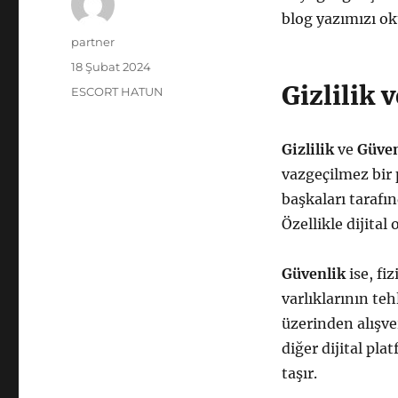
blog yazımızı ok
Yazar
partner
Yayın
18 Şubat 2024
tarihi
Gizlilik 
Kategoriler
ESCORT HATUN
Gizlilik
ve
Güven
vazgeçilmez bir 
başkaları tarafı
Özellikle dijita
Güvenlik
ise, fiz
varlıklarının te
üzerinden alışve
diğer dijital pl
taşır.