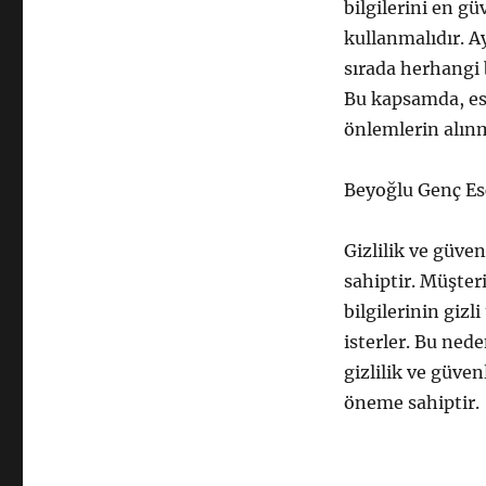
bilgilerini en g
kullanmalıdır. 
sırada herhangi 
Bu kapsamda, esk
önlemlerin alın
Beyoğlu Genç Es
Gizlilik ve güve
sahiptir. Müşter
bilgilerinin giz
isterler. Bu ned
gizlilik ve güve
öneme sahiptir.